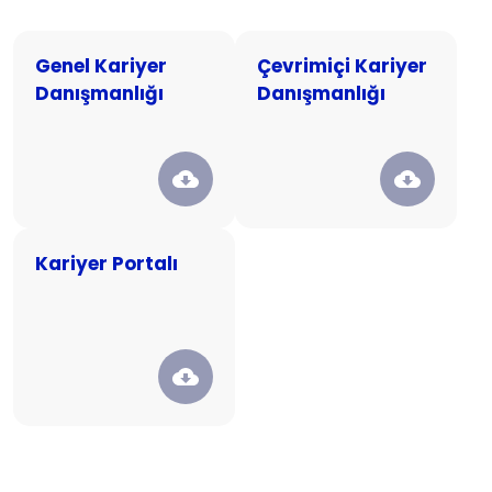
İletişim
Mülakat Simülasyonu
Genel Kariyer
Çevrimiçi Kariyer
Giriş Yap
İK Buluşmaları
Danışmanlığı
Danışmanlığı
Teknik Gezi
Özgeçmiş Oluştur
Kariyer Günü
Kariyer Portalı
Tecrübe Aktarım Programları
Kariyer Portalı