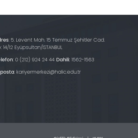
dres
: 5. Levent Mah. 15 Temmuz Şehitler Cad.
: 14/12 Eyüpsultan/İSTANBUL
lefon
:
0 (212) 924 24 44
Dahili:
1562-1563
-posta
:
kariyermerkezi@halic.edu.tr