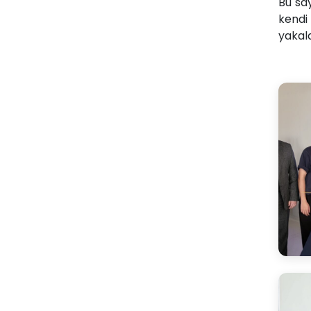
Bu say
kendi 
yakala