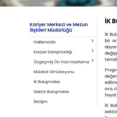
İK 
Kariyer Merkezi ve Mezun
İlişkileri Müdürlüğü
İK Bul
bir ar
Hakkımızda
dayana
Kariyer Danışmanlığı
değiş
temsil
Özgeçmiş Ön Yazı Hazırlama
Progr
Mülakat Simülasyonu
değerl
İK Buluşmaları
edilme
sıra, 
Sektör Buluşmaları
hayatı
İletişim
İK Bul
sektör