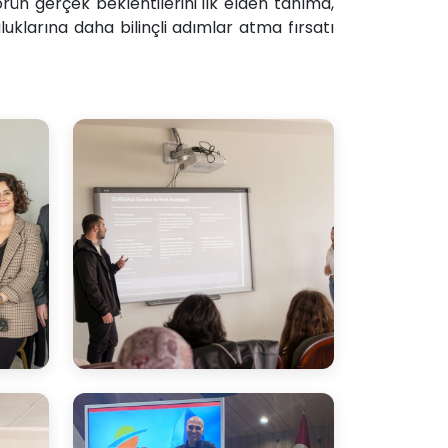
rün gerçek beklentilerini ilk elden tanıma,
uklarına daha bilinçli adımlar atma fırsatı