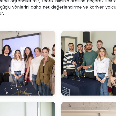
ede öğrencilerimiz, teorik bilginin ötesine geçerek sektö
güçlü yönlerini daha net değerlendirme ve kariyer yolcul
r.