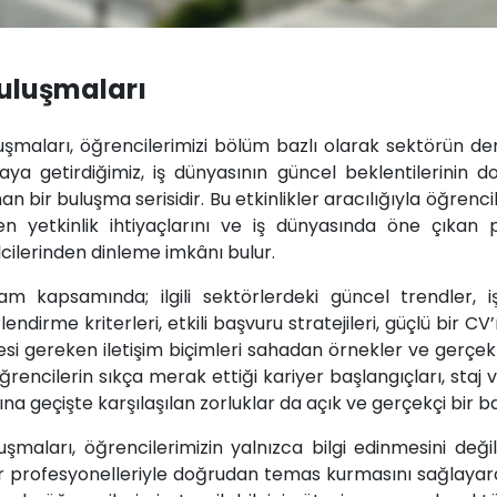
Buluşmaları
uşmaları, öğrencilerimizi bölüm bazlı olarak sektörün de
aya getirdiğimiz, iş dünyasının güncel beklentilerinin do
n bir buluşma serisidir. Bu etkinlikler aracılığıyla öğrencile
en yetkinlik ihtiyaçlarını ve iş dünyasında öne çıkan 
cilerinden dinleme imkânı bulur.
am kapsamında; ilgili sektörlerdeki güncel trendler, iş
endirme kriterleri, etkili başvuru stratejileri, güçlü bir 
si gereken iletişim biçimleri sahadan örnekler ve gerçek 
öğrencilerin sıkça merak ettiği kariyer başlangıçları, staj
na geçişte karşılaşılan zorluklar da açık ve gerçekçi bir bak
uşmaları, öğrencilerimizin yalnızca bilgi edinmesini deği
 profesyonelleriyle doğrudan temas kurmasını sağlayarak i