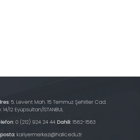
dres
: 5. Levent Mah. 15 Temmuz Şehitler Cad.
: 14/12 Eyüpsultan/İSTANBUL
lefon
:
0 (212) 924 24 44
Dahili:
1562-1563
-posta
:
kariyermerkezi@halic.edu.tr