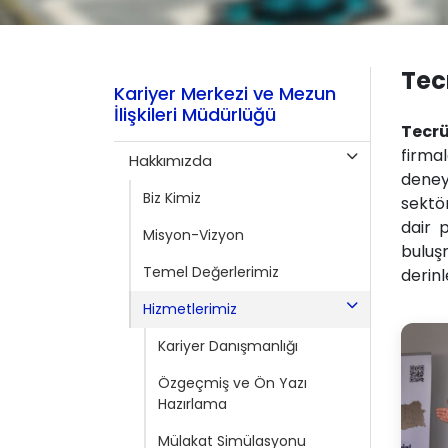
Tec
Kariyer Merkezi ve Mezun
İlişkileri Müdürlüğü
Tecr
firma
Hakkımızda
deney
Biz Kimiz
sektör
dair 
Misyon-Vizyon
buluş
Temel Değerlerimiz
derinl
Hizmetlerimiz
Kariyer Danışmanlığı
Özgeçmiş ve Ön Yazı
Hazırlama
Mülakat Simülasyonu