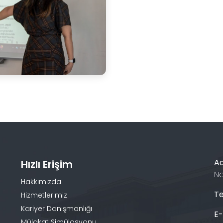
A
Hızlı Erişim
No
Hakkımızda
Te
Hizmetlerimiz
Kariyer Danışmanlığı
E
Mülakat Simülasyonu