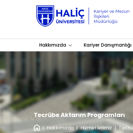
Hakkımızda
Kariyer Danışmanlığı
Tecrübe Aktarım Programları
|
Hakkımızda
|
Hizmetlerimiz
|
Tecrü